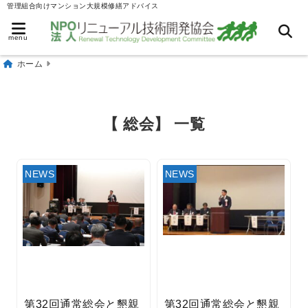
管理組合向けマンション大規模修繕アドバイス
menu
ホーム
【 総会】 一覧
NEWS
NEWS
第32回通常総会と懇親
第32回通常総会と懇親