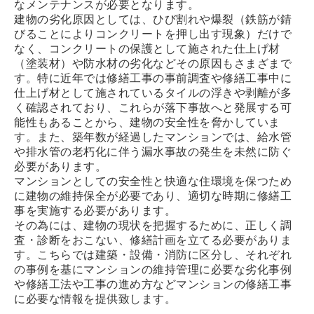
なメンテナンスが必要となります。
建物の劣化原因としては、ひび割れや爆裂（鉄筋が錆
びることによりコンクリートを押し出す現象）だけで
なく、コンクリートの保護として施された仕上げ材
（塗装材）や防水材の劣化などその原因もさまざまで
す。特に近年では修繕工事の事前調査や修繕工事中に
仕上げ材として施されているタイルの浮きや剥離が多
く確認されており、これらが落下事故へと発展する可
能性もあることから、建物の安全性を脅かしていま
す。また、築年数が経過したマンションでは、給水管
や排水管の老朽化に伴う漏水事故の発生を未然に防ぐ
必要があります。
マンションとしての安全性と快適な住環境を保つため
に建物の維持保全が必要であり、適切な時期に修繕工
事を実施する必要があります。
その為には、建物の現状を把握するために、正しく調
査・診断をおこない、修繕計画を立てる必要がありま
す。こちらでは建築・設備・消防に区分し、それぞれ
の事例を基にマンションの維持管理に必要な劣化事例
や修繕工法や工事の進め方などマンションの修繕工事
に必要な情報を提供致します。